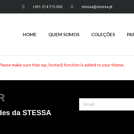
+351 214 715 000
stessa@stessa.pt
HOME
QUEM SOMOS
COLEÇÕES
PA
er. Please make sure that wp_footer() function is added to your theme.
R
ades da STESSA