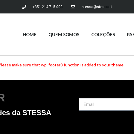
+351 214 715 000
stessa@stessa.pt
HOME
QUEM SOMOS
COLEÇÕES
PA
er. Please make sure that wp_footer() function is added to your theme.
R
ades da STESSA