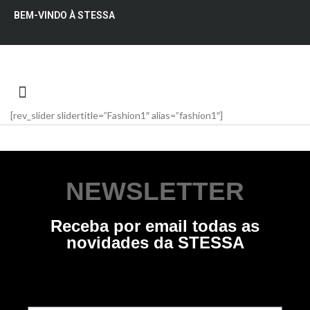
BEM-VINDO À STESSA
[rev_slider slidertitle=”Fashion1″ alias=”fashion1″]
QUEM SOMOS
NEWSLETTER
Receba por email todas as
novidades da STESSA