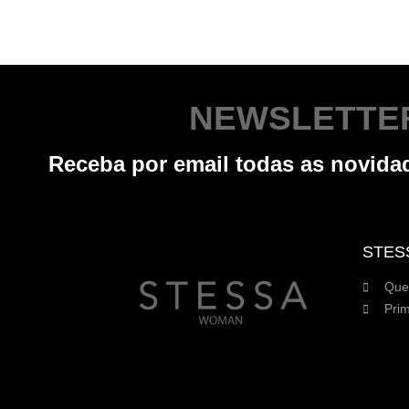
NEWSLETTE
Receba por email todas as novid
STES
Que
Prim